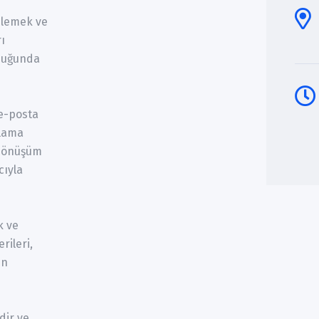
izlemek ve
ı
lduğunda
 e-posta
rlama
, dönüşüm
cıyla
k ve
rileri,
in
dir ve