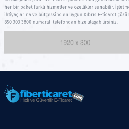
her bir paket farklı hizmetler ve özellikler sunabilir. İşlet
ihtiyaçlarına ve bütçessine en uygun Kıbrıs E-ticaret çözü
850 303 3800 numaralı telefondan bize ulaşabilirsiniz.