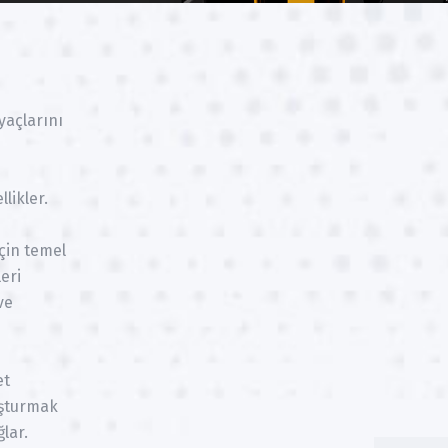
iyaçlarını
likler.
için temel
eri
ve
et
uşturmak
lar.