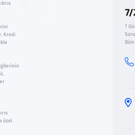
Kıbrıs
7/
7 Gü
rini
Soru
. Kredi
Bize
ikle
lgilerinin
SL
ler
brıs
a özel