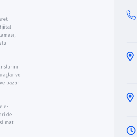
aret
ijital
laması,
sta
anslarını
araçlar ve
 ve pazar
re e-
eri de
eslimat