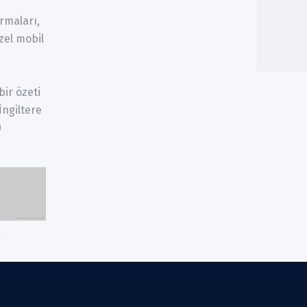
irmaları,
özel mobil
bir özeti
İngiltere
0