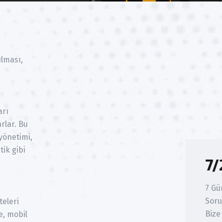
ulması,
arı
rlar. Bu
yönetimi,
tik gibi
7/
7 Gü
Soru
teleri
Bize
e, mobil