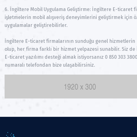
6. İngiltere Mobil Uygulama Geliştirme: İngiltere E-ticaret f
işletmelerin mobil alışveriş deneyimlerini geliştirmek için 
uygulamalar geliştirebilirler.
İngiltere E-ticaret firmalarının sunduğu genel hizmetlerin 
olup, her firma farklı bir hizmet yelpazesi sunabilir. Siz de 
E-ticaret yazılımı desteği almak istiyorsanız 0 850 303 380
numaralı telefondan bize ulaşabilirsiniz.